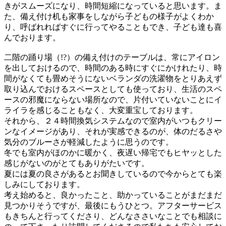
きがスムーズになり、時間短縮になっていると思います。ま
た、備え付け机も家事をしながら子どもの様子がよくわか
り、呼ばれればすぐに行ってやることもでき、子ども達も喜
んでおります。
二階の踊り場（!?）の備え付けのテーブルは、常にアイロン
を出しておけるので、時間のある時にすぐにかけれたり、時
間がなくても畳めそうにないベランダの洗濯物をとりあえず
取り込んでおけるスペースとしても使っており、生活のスペ
ースの邪魔にならない場所なので、片付いていないことにイ
ライラを感じることもなく、大変重宝しております。
それから、２４時間換気システムなので室内がいつもクリー
ンなイメージがあり、それが実感できるのが、体のだるさや
気分のブルーさが軽減したように思うのです。
冬でも室内がほのかに暖かく、夜遅い帰宅でもヒヤッとした
感じがないのがとてもありがたいです。
夏には夏の良さがあるとお聞きしているので今からとても楽
しみにしております。
考え始めると、良かったこと、助かっていることがまだまだ
見つかりそうですが、最後にもうひとつ。アフターサービス
もきちんと行ってくださり、どんなささいなことでも相談に