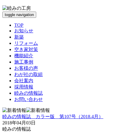
toggle navigation
TOP
お知らせ
新築
リフォーム
空き家対策
機能紹介
施工事例
お客様の声
わが社の取組
会社案内
採用情報
睦みの情報誌
お問い合わせ
睦みの情報誌 カラー版 第107号（2018.4月）
2018年04月03日
睦みの情報誌