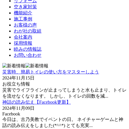
リフォーム
空き家対策
機能紹介
施工事例
お客様の声
わが社の取組
会社案内
採用情報
睦みの情報誌
お問い合わせ
災害時、簡易トイレの使い方をマスターしよう
2024年11月15日
お役立ち情報
災害でライフラインが止まってしまうと水も止まり、トイレ
を流せなくなります。 しかし、トイレの回数を減...
神話の読み伝え【Facebook更新】
2024年11月09日
Facebook
今日は、古乃美教でイベントの日。 ネイチャーゲームと神
話の読み伝えをしました(*^^*) とても充実...