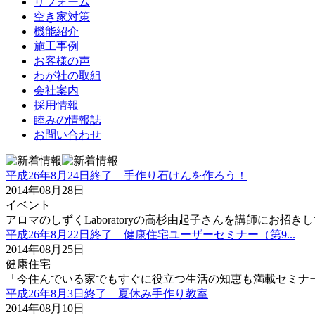
リフォーム
空き家対策
機能紹介
施工事例
お客様の声
わが社の取組
会社案内
採用情報
睦みの情報誌
お問い合わせ
平成26年8月24日終了 手作り石けんを作ろう！
2014年08月28日
イベント
アロマのしずくLaboratoryの高杉由起子さんを講師にお招き
平成26年8月22日終了 健康住宅ユーザーセミナー（第9...
2014年08月25日
健康住宅
「今住んでいる家でもすぐに役立つ生活の知恵も満載セミナー」
平成26年8月3日終了 夏休み手作り教室
2014年08月10日