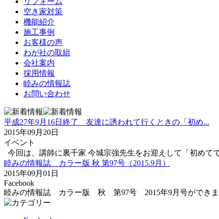
リフォーム
空き家対策
機能紹介
施工事例
お客様の声
わが社の取組
会社案内
採用情報
睦みの情報誌
お問い合わせ
平成27年9月16日終了 友達に誘われて行くときの「初め...
2015年09月20日
イベント
今回は、講師に裏千家 今城宗強先生をお迎えして「初めてでも
睦みの情報誌 カラー版 秋 第97号（2015.9月）
2015年09月01日
Facebook
睦みの情報誌 カラー版 秋 第97号 2015年9月号ができ