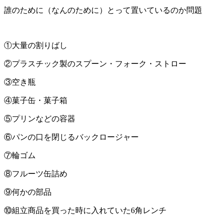
誰のために（なんのために）とって置いているのか問題
①大量の割りばし
②プラスチック製のスプーン・フォーク・ストロー
③空き瓶
④菓子缶・菓子箱
⑤プリンなどの容器
⑥パンの口を閉じるバックロージャー
⑦輪ゴム
⑧フルーツ缶詰め
⑨何かの部品
⑩組立商品を買った時に入れていた6角レンチ