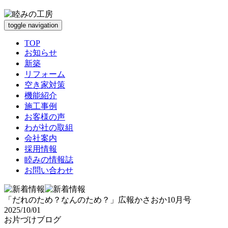
toggle navigation
TOP
お知らせ
新築
リフォーム
空き家対策
機能紹介
施工事例
お客様の声
わが社の取組
会社案内
採用情報
睦みの情報誌
お問い合わせ
「だれのため？なんのため？」広報かさおか10月号
2025/10/01
お片づけブログ