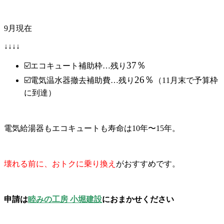
9月現在
↓↓↓↓
37％
☑️エコキュート補助枠…残り
26％
☑️電気温水器撤去補助費…残り
（11月末で予算枠
に到達）
電気給湯器もエコキュートも寿命は10年〜15年。
壊れる前に、おトクに乗り換え
がおすすめです。
申請は
睦みの工房 小堀建設
におまかせください